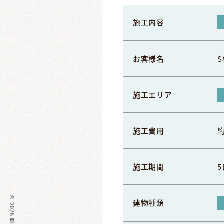
施工内容
お客様名
S
施工エリア
施工費用
約
施工期間
©
建物種類