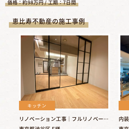
価格：約98万円 / 工期：7日間
恵比寿不動産の施工事例
キッチン
リノベーション工事｜フルリノベーションでシンプル＆クールな空...
東京都渋谷区 F様
東京