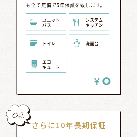
も全て無償で5年保証を致します。
ユニット
システム
バス
キッチン
トイレ
洗面台
エコ
キュート
0
￥
02
さらに10年長期保証