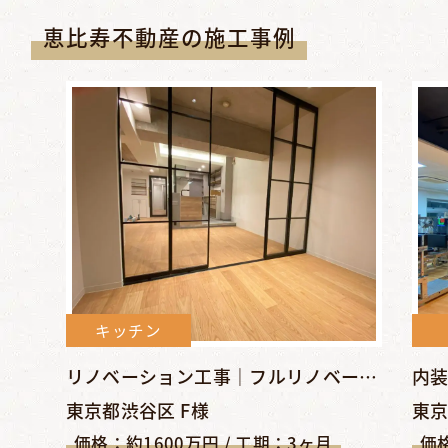
恵比寿不動産の施工事例
キッチン
リノベーション工事｜フルリノベーションでシンプル＆クールな空...
東京都渋谷区 F様
東京
価格：約1600万円 / 工期：3ヶ月
価格