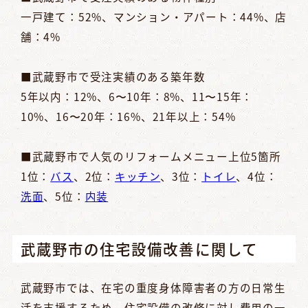
一戸建て：52%、マンション・アパート：44%、店
舗：4%
■武蔵野市で受注実績のある築年数
5年以内：12%、6〜10年：8%、11〜15年：
10%、16〜20年：16%、21年以上：54%
■武蔵野市で人気のリフォームメニュー上位5箇所
1位：
バス
、2位：
キッチン
、3位：
トイレ
、4位：
洗面
、5位：
内装
武蔵野市の住宅設備改善に関して
武蔵野市では、在宅の重度身体障害者の方の日常生
活を支援するため、住宅設備の改修に対し費用の一