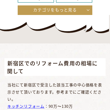
カテゴリをもっと見る
給湯器
内装
リフォーム
リフォーム
玄関
エクステリア
リフォーム
リフォーム
外壁・屋根
その他
リフォーム
リフォーム
新宿区でのリフォーム費用の相場に
関して
当社にて新宿区で受注した該当工事の中心価格を表
示させて頂いております。参考までにご確認くださ
い。
キッチンリフォーム
：90万〜130万