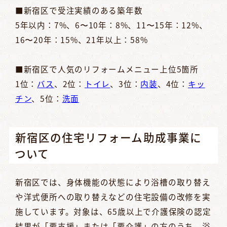
■新宿区で受注実績のある築年数
5年以内：7%、6〜10年：8%、11〜15年：12%、
16〜20年：15%、21年以上：58%
■新宿区で人気のリフォームメニュー上位5箇所
1位：
バス
、2位：
トイレ
、3位：
内装
、4位：
キッ
チン
、5位：
洗面
新宿区の住宅リフォーム助成事業に
ついて
新宿区では、身体機能の状態により浴槽の取り替え
や洋式便所への取り替えなどの住宅設備の改修を実
施しています。対象は、65歳以上で介護保険の認定
結果が「要支援」または「要介護」の方のうち、浴