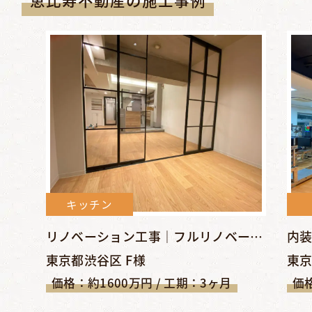
キッチン
リノベーション工事｜フルリノベーションでシンプル＆クールな空...
東京都渋谷区 F様
東京
価格：約1600万円 / 工期：3ヶ月
価格