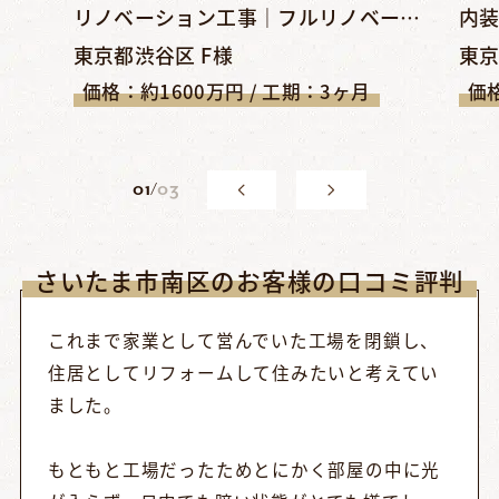
リノベーション工事｜フルリノベーションでシンプル＆クールな空...
東京都渋谷区 F様
東京
価格：約1600万円 / 工期：3ヶ月
価格
0
1
/
03
さいたま市南区のお客様の口コミ評判
これまで家業として営んでいた工場を閉鎖し、
住居としてリフォームして住みたいと考えてい
ました。
もともと工場だったためとにかく部屋の中に光