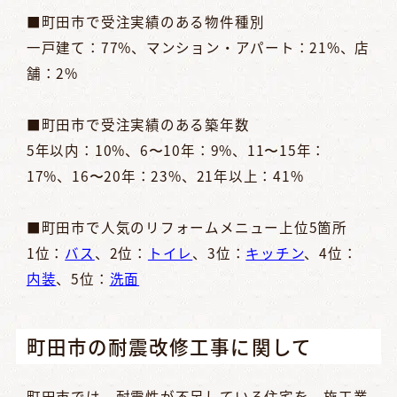
■町田市で受注実績のある物件種別
一戸建て：77%、マンション・アパート：21%、店
舗：2%
■町田市で受注実績のある築年数
5年以内：10%、6〜10年：9%、11〜15年：
17%、16〜20年：23%、21年以上：41%
■町田市で人気のリフォームメニュー上位5箇所
1位：
バス
、2位：
トイレ
、3位：
キッチン
、4位：
内装
、5位：
洗面
町田市の耐震改修工事に関して
町田市では、耐震性が不足している住宅を、施工業