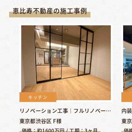
恵比寿不動産の施工事例
キッチン
リノベーション工事｜フルリノベーションでシンプル＆クールな空...
東京都渋谷区 F様
東京
価格：約1600万円 / 工期：3ヶ月
価格