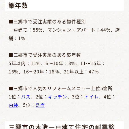
築年数
■三郷市で受注実績のある物件種別
一戸建て：55%、マンション・アパート：44%、店
舗：1%
■三郷市で受注実績のある築年数
5年以内：11%、6〜10年：8%、11〜15年：
16%、16〜20年：18%、21年以上：47%
■三郷市で人気のリフォームメニュー上位5箇所
1位：
バス
、2位：
キッチン
、3位：
トイレ
、4位：
内装
、5位：
洗面
三郷市の木造一戸建て住宅の耐震診