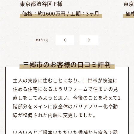
東京都渋谷区 F様
東京
価格：約1600万円 / 工期：3ヶ月
価格
0
1
/
03
三郷市のお客様の口コミ評判
主人の実家に住むことになり、二世帯が快適に
住める住宅になるようリフォームで住まいの見
直しをしてみようと思い、今後のことを考えて1
階部分をメインに家全体のバリアフリー化や動
線が整備された内装に変更しました。
いろいろとご提案いただいた候補から家族で話