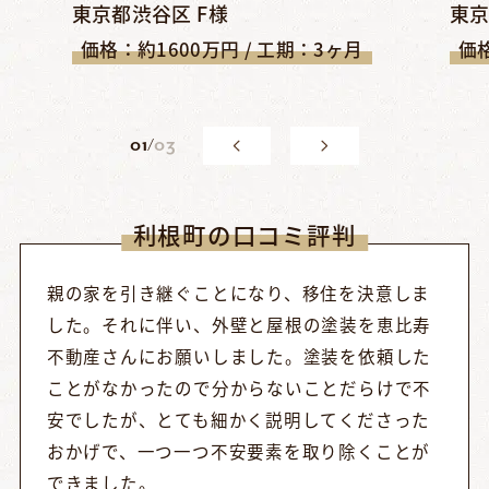
東京都渋谷区 F様
東京
価格：約1600万円 / 工期：3ヶ月
価格
0
1
/
03
利根町の口コミ評判
親の家を引き継ぐことになり、移住を決意しま
した。それに伴い、外壁と屋根の塗装を恵比寿
不動産さんにお願いしました。塗装を依頼した
ことがなかったので分からないことだらけで不
安でしたが、とても細かく説明してくださった
おかげで、一つ一つ不安要素を取り除くことが
できました。