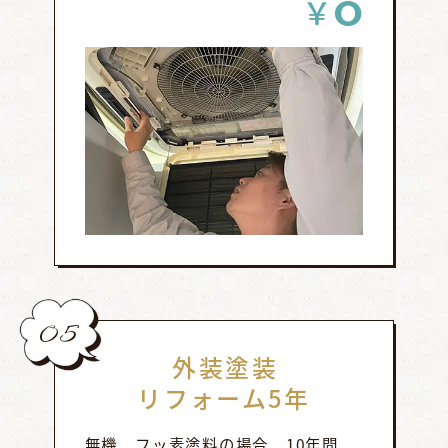
0
￥
05
外装塗装
リフォーム5年
無機、フッ素塗料の場合、10年間、