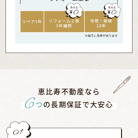
恵比寿不動産なら
6
つ
の長期保証で大安心
01