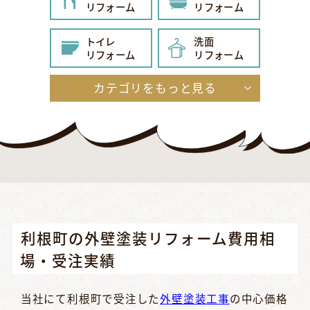
リフォーム
リフォーム
トイレ
洗面
リフォーム
リフォーム
カテゴリをもっと見る
給湯器
内装
リフォーム
リフォーム
玄関
エクステリア
リフォーム
リフォーム
外壁・屋根
その他
リフォーム
リフォーム
利根町の外壁塗装リフォーム費用相
場・受注実績
当社にて利根町で受注した
外壁塗装工事
の中心価格