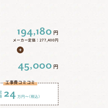
194,180
円
メーカー定価：277,400円
45,000
円
工事費コミコミ
24
総
額
万円〜
（税込）