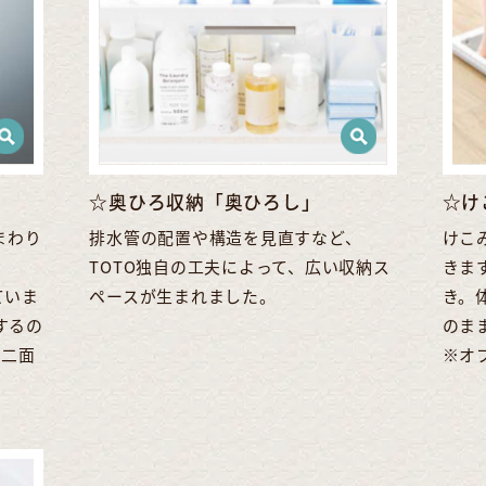
☆奥ひろ収納「奥ひろし」
☆け
まわり
排水管の配置や構造を見直すなど、
けこ
TOTO独自の工夫によって、広い収納ス
きま
ていま
ペースが生まれました。
き。
するの
のま
は二面
※オ