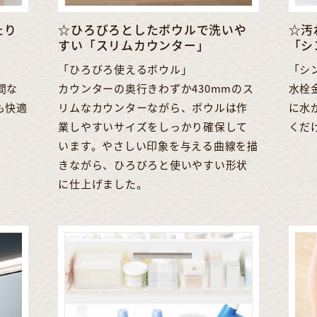
たり
☆ひろびろとしたボウルで洗いや
☆汚
すい「スリムカウンター」
「シ
」
「ひろびろ使えるボウル」
「シ
間な
カウンターの奥行きわずか430mmのス
水栓
も快適
リムなカウンターながら、ボウルは作
に水
業しやすいサイズをしっかり確保して
くだ
います。やさしい印象を与える曲線を描
きながら、ひろびろと使いやすい形状
に仕上げました。