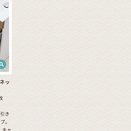
ネッ
枚
段引き
イプ。
、キャ