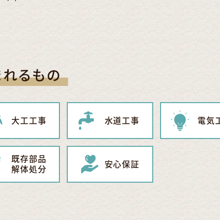
まれるもの
大工工事
水道工事
電気
既存部品
安心保証
解体処分