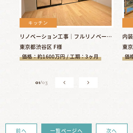
キッチン
リノベーション工事｜フルリノベーションでシンプル＆クールな空間に【東京都渋谷区/原宿駅】
東京都渋谷区 F様
東京
価格：約1600万円 / 工期：3ヶ月
価格
0
1
/
03
前へ
一覧ページへ
次へ