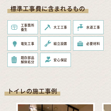
標準工事費に含まれるもの
工事箇所
大工工事
水道工事
養生
電気工事
組立設置
必要材料
既存部品
安心保証
解体処分
トイレの施工事例