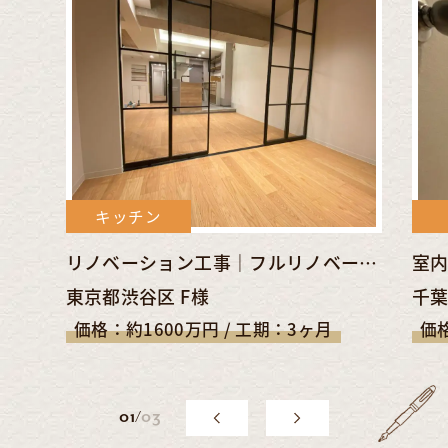
キッチン
リノベーション工事｜フルリノベーションでシンプル＆クールな空間に【東京都渋谷区/原宿駅】
東京都渋谷区 F様
千葉
価格：約1600万円 / 工期：3ヶ月
価格
0
1
/
03