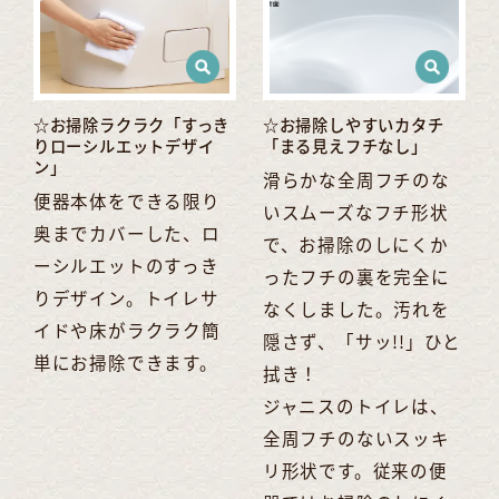
☆お掃除ラクラク「すっき
☆お掃除しやすいカタチ
りローシルエットデザイ
「まる見えフチなし」
ン」
滑らかな全周フチのな
便器本体をできる限り
いスムーズなフチ形状
奥までカバーした、ロ
で、お掃除のしにくか
ーシルエットのすっき
ったフチの裏を完全に
りデザイン。トイレサ
なくしました。汚れを
イドや床がラクラク簡
隠さず、「サッ!!」ひと
単にお掃除できます。
拭き！
ジャニスのトイレは、
全周フチのないスッキ
リ形状です。従来の便