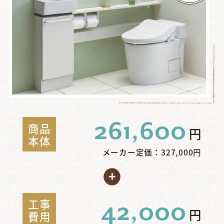
261,600
商品
円
本体
メーカー定価：327,000円
工事
42,000
円
費用