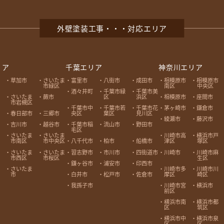
外壁塗装工事・・・対応エリア
リア
千葉エリア
神奈川エリア
草加市
さいたま
富里市
八街市
成田市
相模原市
相模原市
市緑区
南区
中央区
酒々井町
千葉市緑
千葉市美
さいたま
蕨市
区
浜区
相模原市
座間市
市岩槻区
千葉市中
千葉市若
千葉市花
茅ヶ崎市
鎌倉市
春日部市
三郷市
央区
葉区
見川区
綾瀬市
藤沢市
吉川市
越谷市
千葉市稲
流山市
野田市
毛区
さいたま
さいたま
川崎市高
横浜市戸
市南区
市中央区
八千代市
柏市
船橋市
津区
塚区
さいたま
さいたま
習志野市
市川市
四街道市
川崎市
川崎市麻
市西区
市桜区
生区
鎌ヶ谷市
浦安市
印西市
さいたま
川崎市多
川崎市川
市
摩区
崎区
白井市
松戸市
佐倉市
川崎市宮
横浜市
我孫子市
前区
横浜市南
横浜市都
区
筑区
横浜市中
横浜市泉
区
区