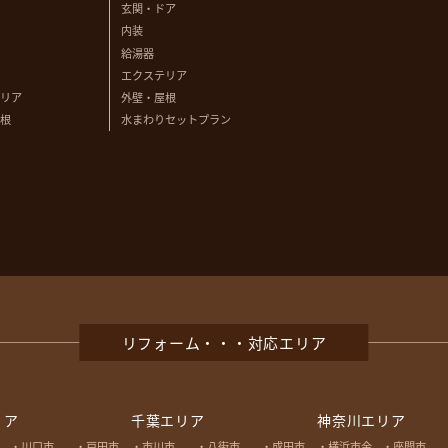
玄関・ドア
内装
給湯器
エクステリア
リア
外壁・屋根
根
水まわりセットプラン
リフォーム・・・対応エリア
リア
千葉エリア
神奈川エリア
川口市
戸田市
市川市
八街市
成田市
横浜市金
座間市