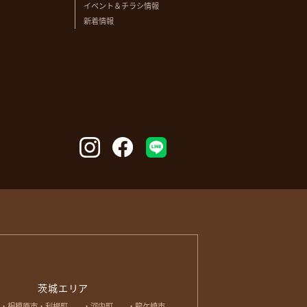
イベント＆チラシ情報
新着情報
茨城エリア
相模原市
利根町
河内町
龍ケ崎市