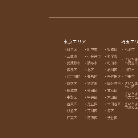
東京エリア
埼玉エ
目黒区
府中市
板橋区
八潮市
三鷹市
小金井市
多摩市
さいたま
市見沼区
武蔵野市
調布市
町田市
川口市
練馬区
北区
品川区
戸田市
江戸川区
豊島区
千代田区
さいたま
新宿区
狛江市
国分寺市
市北区
稲城市
墨田区
文京区
さいたま
市大宮区
中野区
中央区
大田区
さいたま
台東区
足立区
世田谷区
市浦和区
杉並区
荒川区
港区
江東区
葛飾区
渋谷区