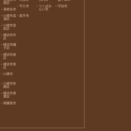
南区
牛久市
つくばみ
守谷市
海老名市
らい市
川崎市高
取手市
津区
川崎市宮
前区
横浜市中
区
横浜市磯
子区
横浜市泉
区
横浜市栄
区
川崎市
川崎市多
摩区
横浜市青
葉区
相模原市