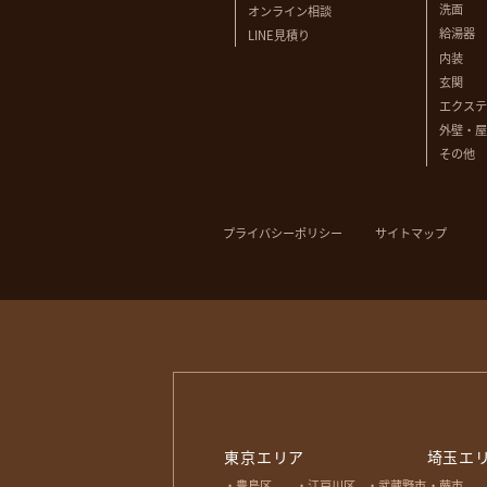
洗面
オンライン相談
給湯器
LINE見積り
内装
玄関
エクステ
外壁・屋
その他
プライバシーポリシー
サイトマップ
東京エリア
埼玉エ
豊島区
江戸川区
武蔵野市
蕨市