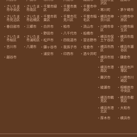
沢区
さいたま
さいたま
千葉市緑
千葉市美
千葉市中
市中央区
市南区
区
浜区
央区
寒川町
茅ケ崎市
さいたま
さいたま
千葉市若
千葉市花
千葉市稲
横浜市神
川崎市中
市見沼区
市岩槻区
葉区
見川区
毛区
奈川区
原区
春日部市
三郷市
白井市
柏市
流山市
川崎市幸
川崎市麻
区
生区
野田市
八千代市
船橋市
さいたま
さいたま
横浜市保
横浜市南
市桜区
市浦和区
土ケ谷区
区
松戸市
四街道市
習志野市
吉川市
八潮市
横浜市西
横浜市瀬
鎌ヶ谷市
我孫子市
佐倉市
区
谷区
浦安市
印西市
酒々井町
越谷市
横浜市旭
鎌倉市
区
横浜市港
横浜市戸
南区
塚区
藤沢市
川崎市川
崎区
綾瀬市
相模原市
中央区
横浜市鶴
横浜市都
見区
筑区
横浜市港
大和市
北区
厚木市
横浜市