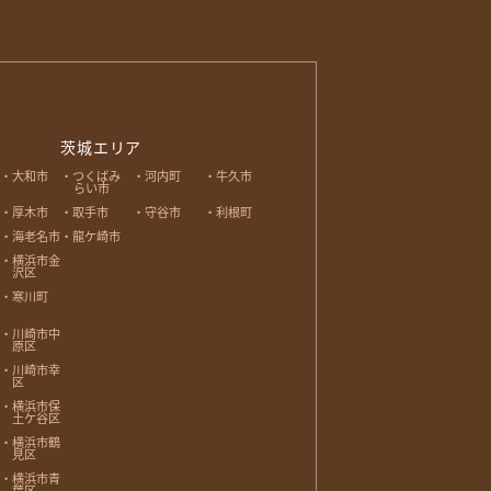
茨城エリア
大和市
つくばみ
河内町
牛久市
らい市
厚木市
取手市
守谷市
利根町
海老名市
龍ケ崎市
横浜市金
沢区
寒川町
川崎市中
原区
川崎市幸
区
横浜市保
土ケ谷区
横浜市鶴
見区
横浜市青
葉区