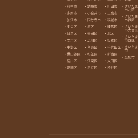
府中市
調布市
町田市
さいたま
市北区
多摩市
小金井市
三鷹市
さいたま
市緑区
狛江市
国分寺市
稲城市
さいたま
中央区
港区
練馬区
市大宮区
目黒区
墨田区
北区
さいたま
市西区
文京区
品川区
板橋区
さいたま
中野区
台東区
千代田区
市
世田谷区
杉並区
新宿区
草加市
荒川区
江東区
大田区
葛飾区
足立区
渋谷区