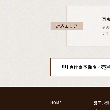
東
対応エリア
その
まず
HOME
施工事例