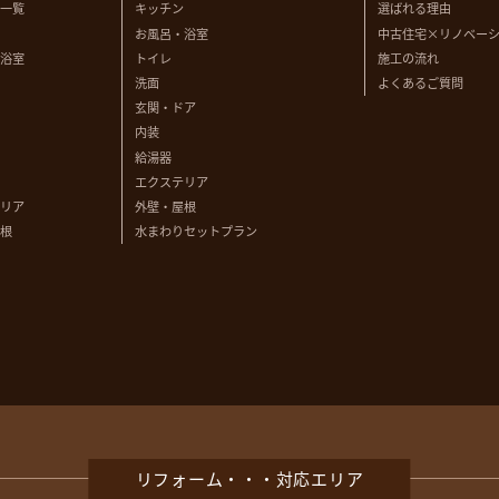
一覧
キッチン
選ばれる理由
お風呂・浴室
中古住宅×リノベー
浴室
トイレ
施工の流れ
洗面
よくあるご質問
玄関・ドア
内装
給湯器
エクステリア
リア
外壁・屋根
根
水まわりセットプラン
リフォーム・・・対応エリア