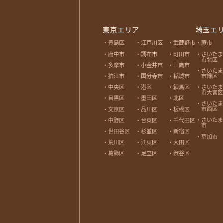
東京エリア
埼玉エ
豊島区
江戸川区
武蔵野市
蕨市
府中市
調布市
町田市
さいたま
市北区
多摩市
小金井市
三鷹市
さいたま
市緑区
狛江市
国分寺市
稲城市
さいたま
中央区
港区
練馬区
市大宮区
目黒区
墨田区
北区
さいたま
市西区
文京区
品川区
板橋区
さいたま
中野区
台東区
千代田区
市
世田谷区
杉並区
新宿区
草加市
荒川区
江東区
大田区
葛飾区
足立区
渋谷区