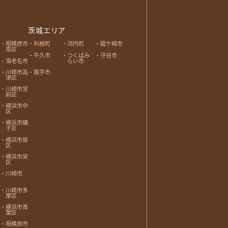
茨城エリア
相模原市
利根町
河内町
龍ケ崎市
南区
牛久市
つくばみ
守谷市
海老名市
らい市
川崎市高
取手市
津区
川崎市宮
前区
横浜市中
区
横浜市磯
子区
横浜市泉
区
横浜市栄
区
川崎市
川崎市多
摩区
横浜市青
葉区
相模原市