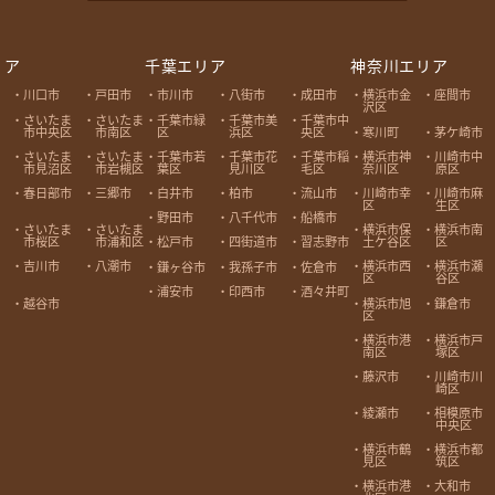
リア
千葉エリア
神奈川エリア
川口市
戸田市
市川市
八街市
成田市
横浜市金
座間市
沢区
さいたま
さいたま
千葉市緑
千葉市美
千葉市中
市中央区
市南区
区
浜区
央区
寒川町
茅ケ崎市
さいたま
さいたま
千葉市若
千葉市花
千葉市稲
横浜市神
川崎市中
市見沼区
市岩槻区
葉区
見川区
毛区
奈川区
原区
春日部市
三郷市
白井市
柏市
流山市
川崎市幸
川崎市麻
区
生区
野田市
八千代市
船橋市
さいたま
さいたま
横浜市保
横浜市南
市桜区
市浦和区
土ケ谷区
区
松戸市
四街道市
習志野市
吉川市
八潮市
横浜市西
横浜市瀬
鎌ヶ谷市
我孫子市
佐倉市
区
谷区
浦安市
印西市
酒々井町
越谷市
横浜市旭
鎌倉市
区
横浜市港
横浜市戸
南区
塚区
藤沢市
川崎市川
崎区
綾瀬市
相模原市
中央区
横浜市鶴
横浜市都
見区
筑区
横浜市港
大和市